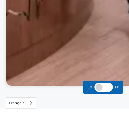
En
Fr
Français
Consolider les soins et
la surveillance pour