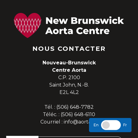
NOUS CONTACTER
Nouveau-Brunswick
Centre Aorta
C.P. 2100
Saint John, N.-B.
E2L 4L2
Tél. :
(506) 648-7782
Téléc. : (506) 648-6110
Courriel :
info@aorta.ca
En
Fr